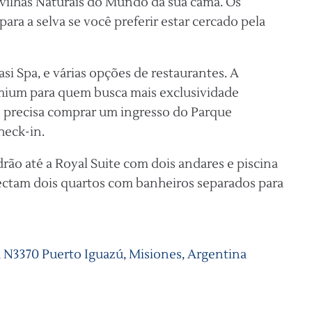
vilhas Naturais do Mundo da sua cama. Os
ra a selva se você preferir estar cercado pela
si Spa, e várias opções de restaurantes. A
mium para quem busca mais exclusividade
cê precisa comprar um ingresso do Parque
heck-in.
ão até a Royal Suite com dois andares e piscina
nectam dois quartos com banheiros separados para
, N3370 Puerto Iguazú, Misiones, Argentina