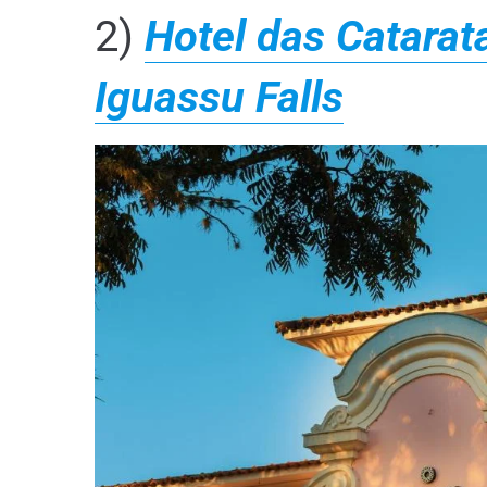
2)
Hotel das Catarat
Iguassu Falls