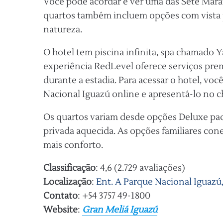
Você pode acordar e ver uma das Sete Mara
quartos também incluem opções com vista pa
natureza.
O hotel tem piscina infinita, spa chamado Ya
experiência RedLevel oferece serviços pre
durante a estadia. Para acessar o hotel, vo
Nacional Iguazú online e apresentá-lo no c
Os quartos variam desde opções Deluxe padr
privada aquecida. As opções familiares co
mais conforto.
Classificação
: 4,6 (2.729 avaliações)
Localização
:
Ent. A Parque Nacional Iguazú
Contato
: +54 3757 49-1800
Website
:
Gran Meliá Iguazú